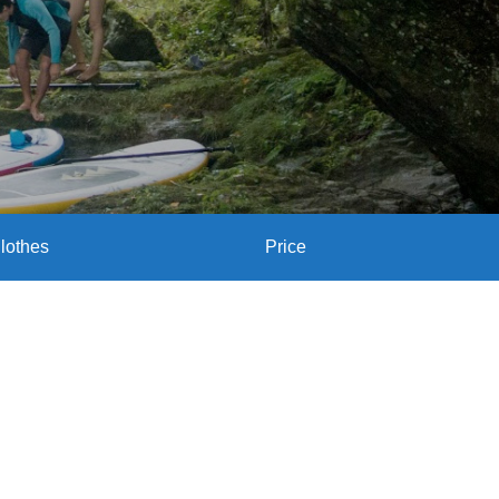
lothes
Price