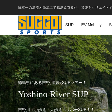
日本一の清流と激流にてSUP＆衣食住、音楽をクリエイトするSU
SUP
EV Mobility
S
徳島県にある吉野川秘境SUPツアー！
Yoshino River SUP
吉野川（小歩危・大歩危）リバーSUP！！