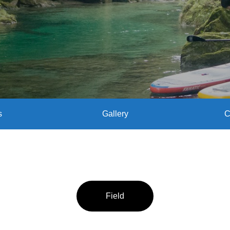
s
Gallery
C
Field