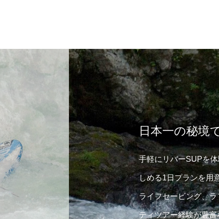
日本一の秘境
手軽にリバーSUPを
しめる1日プランを用
ライフセービング、ラ
ティツアー経験が豊富