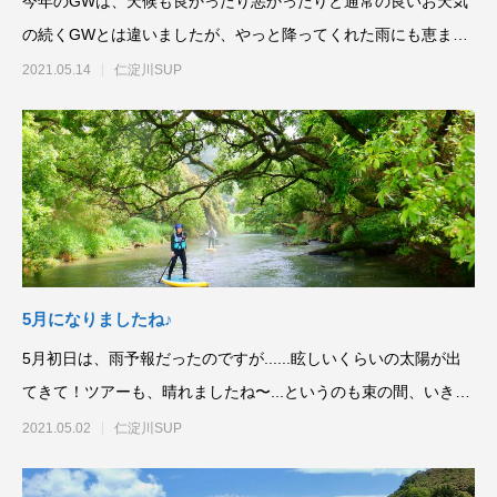
今年のGWは、天候も良かったり悪かったりと通常の良いお天気
の続くGWとは違いましたが、やっと降ってくれた雨にも恵まれ
心の中ではホッと
2021.05.14
仁淀川SUP
5月になりましたね♪
5月初日は、雨予報だったのですが......眩しいくらいの太陽が出
てきて！ツアーも、晴れましたね〜...というのも束の間、いきな
り夕立の
2021.05.02
仁淀川SUP