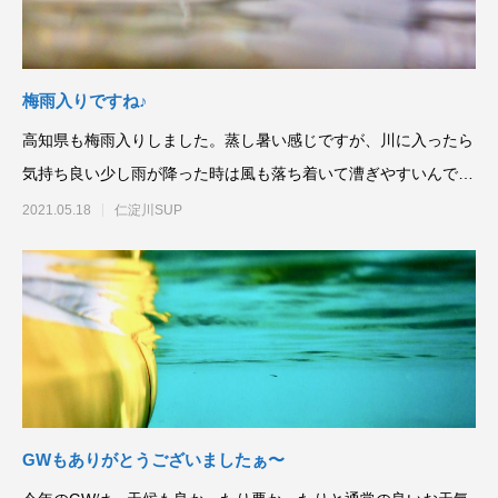
梅雨入りですね♪
高知県も梅雨入りしました。蒸し暑い感じですが、川に入ったら
気持ち良い少し雨が降った時は風も落ち着いて漕ぎやすいんです
よ〜。
2021.05.18
仁淀川SUP
GWもありがとうございましたぁ〜