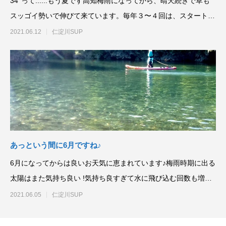
34°って......もう夏です高知梅雨になってから、晴天続きで草も
スッゴイ勢いで伸びて来ています。毎年３〜４回は、スタートポ
イ
2021.06.12
仁淀川SUP
あっという間に6月ですね♪
6月になってからは良いお天気に恵まれています♪梅雨時期に出る
太陽はまた気持ち良い !気持ち良すぎて水に飛び込む回数も増え
てま
2021.06.05
仁淀川SUP