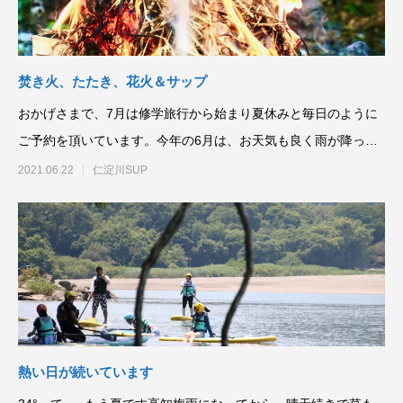
焚き火、たたき、花火＆サップ
おかげさまで、7月は修学旅行から始まり夏休みと毎日のように
ご予約を頂いています。今年の6月は、お天気も良く雨が降って
もすぐ止むので景
2021.06.22
仁淀川SUP
熱い日が続いています